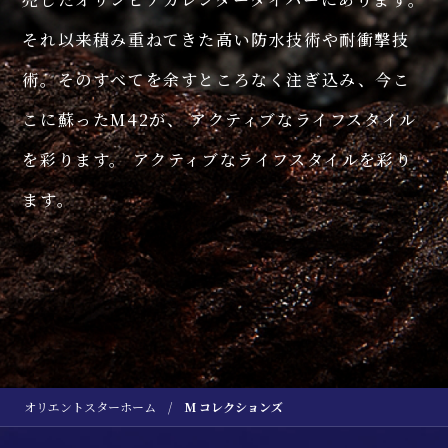
それ以来積み重ねてきた高い防水技術や耐衝撃技
術。そのすべてを余すところなく注ぎ込み、今こ
こに蘇ったM42が、 アクティブなライフスタイル
M42
M42
M42
Diver 1964 1st Edition F6 Date 200m
Diver 1964 2nd Edition F6 Date 200m Titanium
Diver 1964 2nd Edition F6 Date 200m
を彩ります。 アクティブなライフスタイルを彩り
M42 ダイバー1964 1st エディション F6
M42 ダイバー1964 2nd エディション
M42 ダイバー1964 2nd エディション
ます。
デイト 200m
F6 デイト 200m チタン
F6 デイト 200m
オリエントスターホーム
M コレクションズ