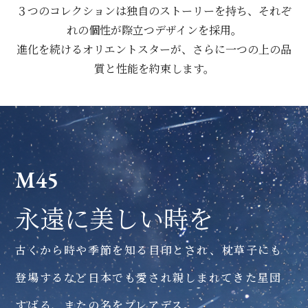
３つのコレクションは独自のストーリーを持ち、それぞ
れの個性が際立つデザインを採用。
進化を続けるオリエントスターが、さらに一つの上の品
質と性能を約束します。
M45
永遠に美しい時を
古くから時や季節を知る目印とされ、枕草子にも
登場するなど日本でも愛され親しまれてきた星団
すばる、またの名をプレアデス。