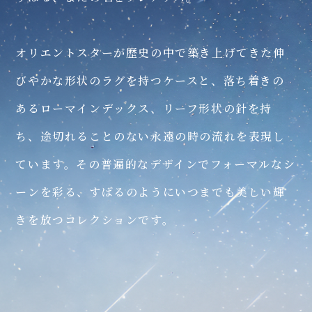
オリエントスターが歴史の中で築き上げてきた伸
びやかな形状のラグを持つケースと、落ち着きの
あるローマインデックス、リーフ形状の針を持
ち、途切れることのない永遠の時の流れを表現し
ています。その普遍的なデザインでフォーマルなシ
M45
M45
F8 Mechanical Moon Phase Hand winding
F8 Skeleton Hand Winding
ーンを彩る、すばるのようにいつまでも美しい輝
M45 F8 メカニカルムーンフェイズ
M45 F8 スケルトン
M45
M45
F7 Mechanical Moon Phase
F7 Small Second
きを放つコレクションです。
M45 F7メカニカルムーンフェイズ
ハンドワインディング
ハンドワインディング
M45 F7 スモールセコンド