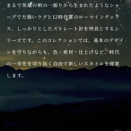
まるで英雄の剣の一振りから生まれたようなシャ
ープで力強いラグと12時位置のローマインデック
ス、しっかりとしたストレート針を特長とするシ
リーズです。このコレクションでは、基本のデザイ
ンを守りながらも、色・素材・仕上げなど、時代
M34
F8 Skeleton Hand winding
の一歩先を切り拓く自由で新しいスタイルを提案
M34 F8 スケルトン
M34
M34
M34
M34
F8 Date
F7 Semi Skeleton
F7 Mechanical Moon Phase
Avant-garde F8 Skeleton
します。
M34 F8 デイト
M34 F7 セミスケルトン
ハンドワインディング
M34 F7 メカニカルムーンフェイズ
M34 アバンギャルド F8 スケルトン