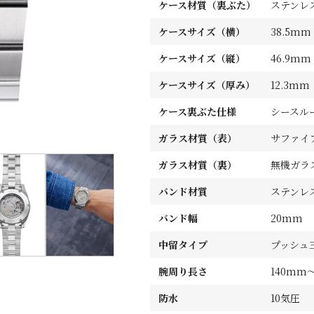
ケース材質（裏ぶた）
ステンレ
ケースサイズ（横）
38.5mm
ケースサイズ（縦）
46.9mm
ケースサイズ（厚み）
12.3mm
ケース裏ぶた仕様
シースル
ガラス材質（表）
サファイ
ガラス材質（裏）
無機ガラ
バンド材質
ステンレス
バンド幅
20mm
中留タイプ
プッシュ
腕周り長さ
140mm
防水
10気圧