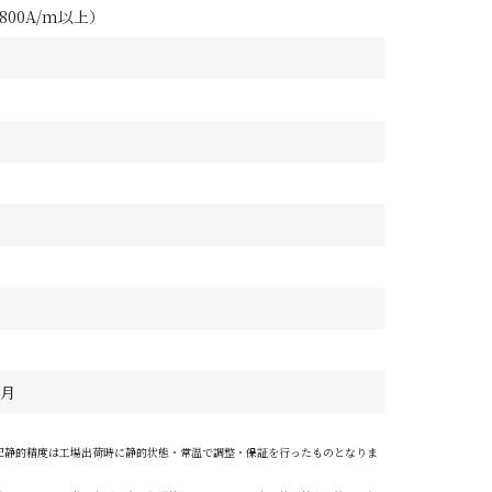
4800A/m以上）
2月
記静的精度は工場出荷時に静的状態・常温で調整・保証を行ったものとなりま