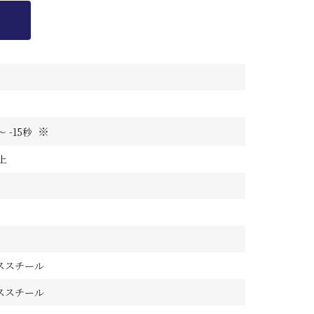
※
～ -15秒
上
ススチール
ススチール