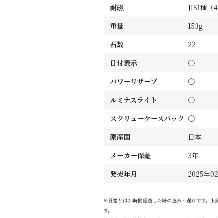
耐磁
JIS1種（
重量
153g
石数
22
日付表示
〇
パワーリザーブ
〇
ルミナスライト
〇
スクリューケースバック
〇
原産国
日本
メーカー保証
3年
発売年月
2025年0
※日差とは24時間経過した時の進み・遅れです。上
す。