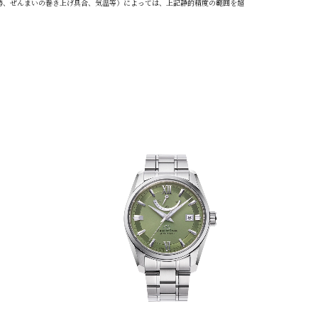
勢、ぜんまいの巻き上げ具合、気温等）によっては、上記静的精度の範囲を超