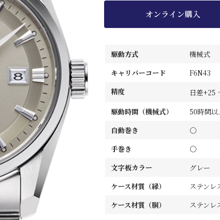
オンライン購入
駆動方式
機械式
キャリバーコード
F6N43
精度
日差+25 
駆動時間（機械式）
50時間以
自動巻き
〇
手巻き
〇
文字板カラー
グレー
ケース材質（縁）
ステンレ
ケース材質（胴）
ステンレ