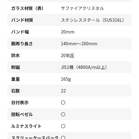
ガラス材質（表）
サファイアクリスタル
バンド材質
ステンレススチール（SUS316L）
バンド幅
20mm
腕周り長さ
140mm～200mm
防水
20気圧
耐磁
JIS1種（4800A/m以上）
重量
165g
石数
22
日付表示
〇
回転ベゼル
〇
ルミナスライト
〇
スクリューケースバック
〇