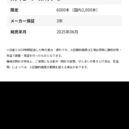
限定
6000本（国内1,000本）
メーカー保証
3年
発売年月
2025年06月
※日差とは24時間経過した時の進み・遅れです。上記静的精度は工場出荷時に静的状態・
常温で調整・保証を行ったものとなります。
機械式時計の特性上、ご使用になる条件（時計の姿勢、ぜんまいの巻き上げ具合、気温
等）によっては、上記静的精度の範囲を超える場合があります。