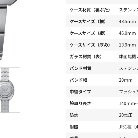
ケース材質（裏ぶた）
ステンレ
ケースサイズ（横）
43.5mm
ケースサイズ（縦）
46.0mm
ケースサイズ（厚み）
13.9mm
ガラス材質（表）
球面無機
バンド材質
ステンレス
バンド幅
20mm
中留タイプ
プッシュ
腕周り長さ
140mm
防水
20気圧
耐磁
JIS1種（