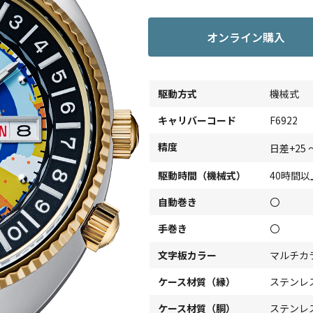
オンライン購入
駆動方式
機械式
キャリバーコード
F6922
精度
日差+25 
駆動時間（機械式）
40時間以
自動巻き
〇
手巻き
〇
文字板カラー
マルチカ
ケース材質（縁）
ステンレ
ケース材質（胴）
ステンレ