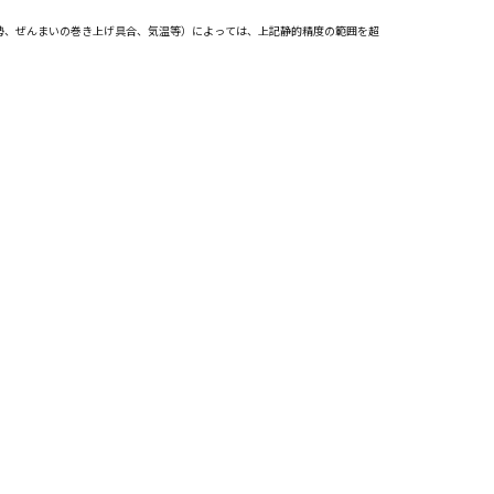
勢、ぜんまいの巻き上げ具合、気温等）によっては、上記静的精度の範囲を超