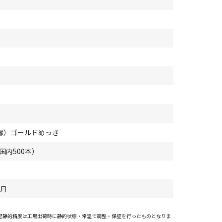
縁）ゴールドめっき
（国内500本）
9月
上記静的精度は工場出荷時に静的状態・常温で調整・保証を行ったものとなりま