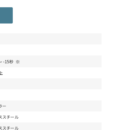
※
～ -15秒
上
ラー
ススチール
ススチール