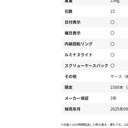
重量
156g
石数
22
日付表示
〇
曜日表示
〇
内装回転リング
〇
ルミナスライト
〇
スクリューケースバック
〇
その他
ケース（
限定
1500本
メーカー保証
3年
発売年月
2025年0
※日差とは24時間経過した時の進み・遅れです。