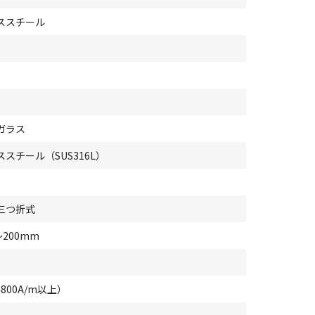
ススチール
ガラス
スチール（SUS316L）
三つ折式
～200mm
4800A/m以上）