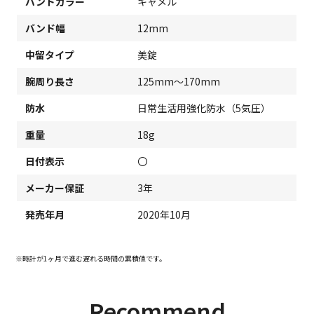
バンドカラー
キャメル
バンド幅
12mm
中留タイプ
美錠
腕周り長さ
125mm～170mm
防水
日常生活用強化防水（5気圧）
重量
18g
日付表示
〇
メーカー保証
3年
発売年月
2020年10月
※時計が1ヶ月で進む遅れる時間の累積値です。
Recommend