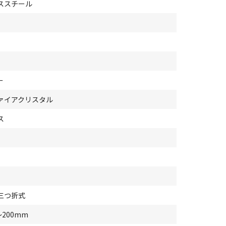
ススチール
ー
ァイアクリスタル
ス
三つ折式
～200mm