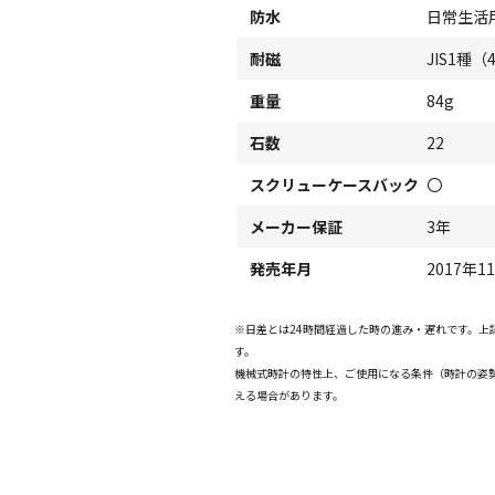
防水
日常生活
耐磁
JIS1種（
重量
84g
石数
22
スクリューケースバック
〇
メーカー保証
3年
発売年月
2017年1
※日差とは24時間経過した時の進み・遅れです。
す。
機械式時計の特性上、ご使用になる条件（時計の姿
える場合があります。