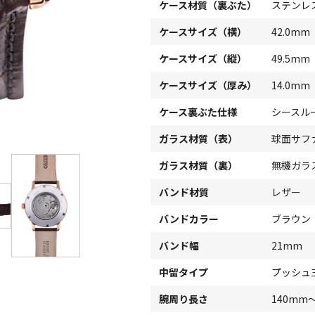
ケース材質（裏ぶた）
ステンレ
ケースサイズ（横）
42.0mm
ケースサイズ（縦）
49.5mm
ケースサイズ（厚み）
14.0mm
ケース裏ぶた仕様
シースル
ガラス材質（表）
球面サフ
ガラス材質（裏）
無機ガラ
バンド材質
レザー
バンドカラー
ブラウン
バンド幅
21mm
中留タイプ
プッシュ
腕周り長さ
140mm