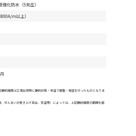
用強化防水（5気圧）
4800A/m以上）
1月
上記静的精度は工場出荷時に静的状態・常温で調整・保証を行ったものとなりま
勢、ぜんまいの巻き上げ具合、気温等）によっては、上記静的精度の範囲を超