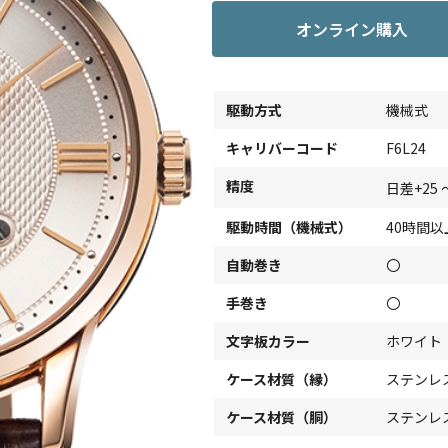
オンライン購入
駆動方式
機械式
キャリバーコード
F6L24
精度
日差+25 
駆動時間（機械式）
40時間以
自動巻き
〇
手巻き
〇
文字板カラー
ホワイト
ケース材質（縁）
ステンレ
ケース材質（胴）
ステンレ