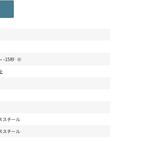
※
～ -15秒
上
ススチール
ススチール