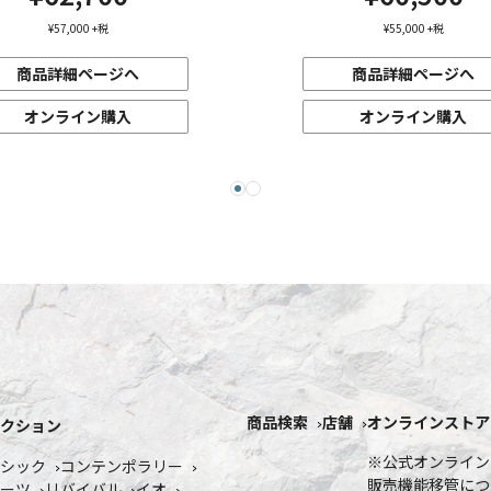
¥57,000
+税
¥55,000
+税
商品詳細ページへ
商品詳細ページへ
オンライン購入
オンライン購入
商品検索
店舗
オンラインストア
クション
※公式オンライン
シック
コンテンポラリー
販売機能移管につ
ーツ
リバイバル
イオ