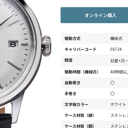
オンライン購入
駆動方式
機械式
キャリバーコード
F6724
精度
日差+25 
駆動時間（機械式）
40時間以
自動巻き
〇
手巻き
〇
文字板カラー
ホワイト
ケース材質（縁）
ステンレ
ケース材質（胴）
ステンレ