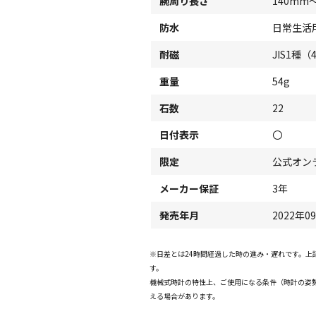
腕周り長さ
140mm
防水
日常生活
耐磁
JIS1種（
重量
54g
石数
22
日付表示
〇
限定
公式オン
メーカー保証
3年
発売年月
2022年0
※日差とは24時間経過した時の進み・遅れです。
す。
機械式時計の特性上、ご使用になる条件（時計の姿
える場合があります。