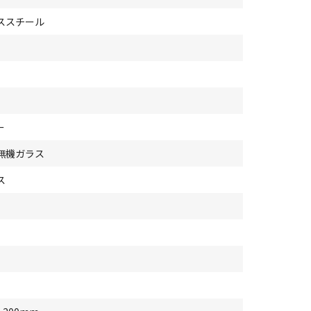
ススチール
ー
無機ガラス
ス