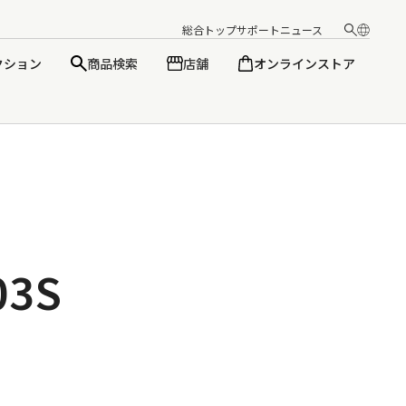
総合トップ
サポート
ニュース
クション
商品検索
店舗
オンラインストア
日本語
English
03S