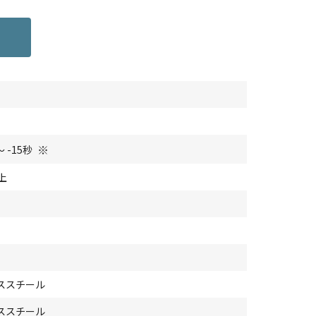
※
～ -15秒
上
ススチール
ススチール