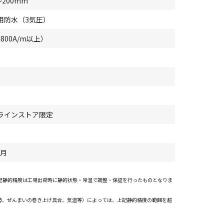
～200mm
用防水（3気圧）
4800A/m以上）
ラインストア限定
9月
上記静的精度は工場出荷時に静的状態・常温で調整・保証を行ったものとなりま
勢、ぜんまいの巻き上げ具合、気温等）によっては、上記静的精度の範囲を超